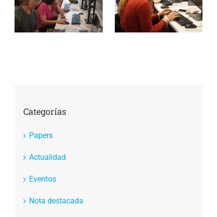
fundamental para
software para
da
descubrir la
reactores
investigación
nucleares
Categorías
Papers
Actualidad
Eventos
Nota destacada