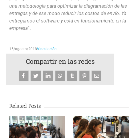
una metodología para optimizar la diagramación de las
entregas y de ese modo reducir los costos de envío. Ya
entregamos el software y está en funcionamiento en la
empresa
”.
15/agosto/2018
Vinculación
Compartir en las redes
Facebook
Twitter
LinkedIn
WhatsApp
Tumblr
Pinterest
Email
Related Posts
Verificación
E
Un programa
formal de
Co