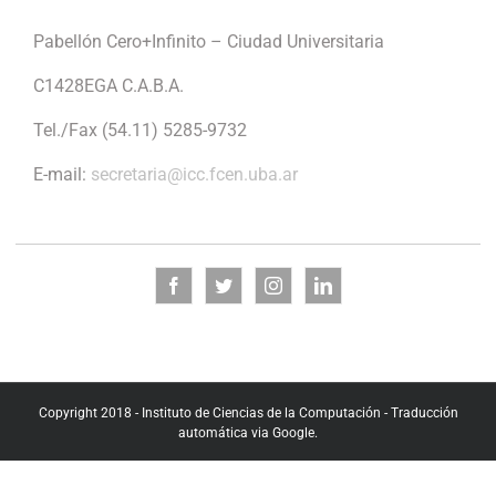
Pabellón Cero+Infinito – Ciudad Universitaria
C1428EGA C.A.B.A.
Tel./Fax (54.11) 5285-9732
E-mail:
secretaria@icc.fcen.uba.ar
Copyright 2018 - Instituto de Ciencias de la Computación - Traducción
automática via Google.