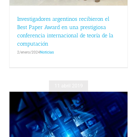
Investigadores argentinos recibieron el
Best Paper Award en una prestigiosa
conferencia internacional de teoría de la
computación
2/enero/2024
Noticias
11 abril 2019