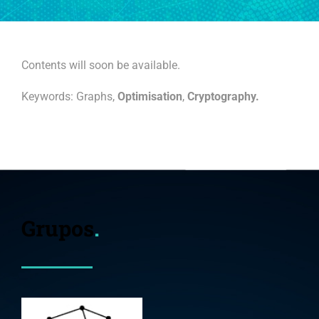
Contents will soon be available.
Keywords:
Graphs,
Optimisation
,
Cryptography.
Grupos
.